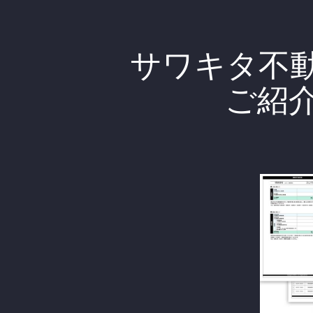
サワキタ不
ご紹