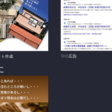
SNS広告
ット作成
に