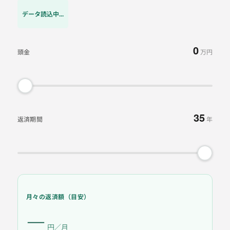
データ読込中...
0
頭金
万円
35
返済期間
年
月々の返済額（目安）
―
円／月