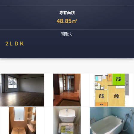
専有面積
48.85㎡
間取り
2
ＬＤＫ