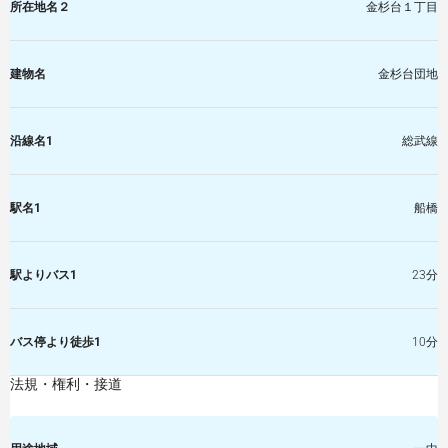
所在地名２
金杉台１丁目
建物名
金杉台団地
沿線名1
総武線
駅名1
船橋
駅よりバス1
23分
バス停より徒歩1
10分
法規・権利・接道