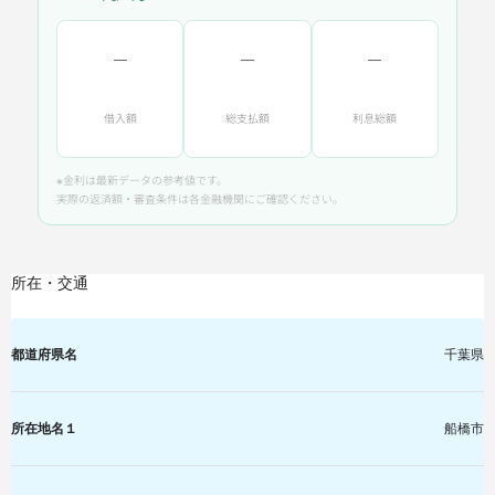
―
―
―
借入額
総支払額
利息総額
※金利は最新データの参考値です。
実際の返済額・審査条件は各金融機関にご確認ください。
所在・交通
都道府県名
千葉県
所在地名１
船橋市