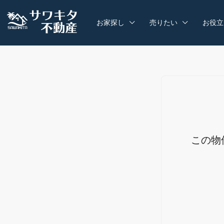
お家探し
売りたい
お役立
この物