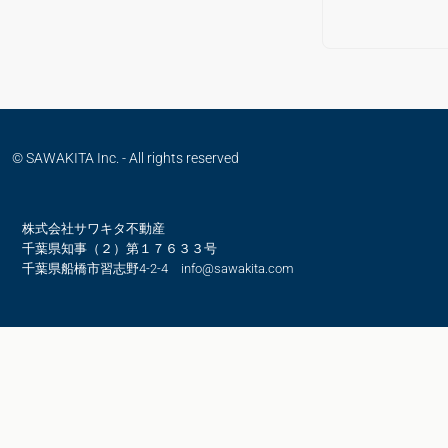
© SAWAKITA Inc. - All rights reserved
株式会社サワキタ不動産
千葉県知事（２）第１７６３３号
千葉県船橋市習志野4-2-4 info@sawakita.com