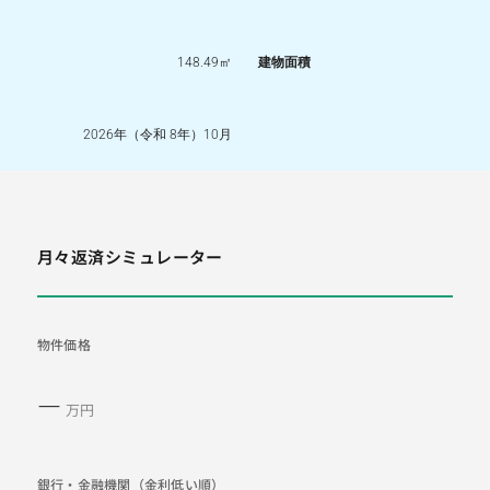
148.49㎡
建物面積
2026年（令和 8年）10月
月々返済シミュレーター
物件価格
―
万円
銀行・金融機関（金利低い順）