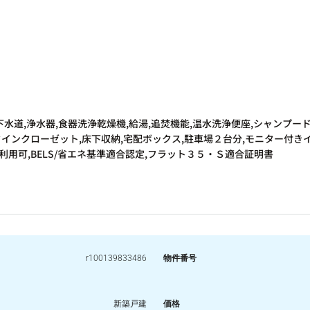
,下水道,浄水器,食器洗浄乾燥機,給湯,追焚機能,温水洗浄便座,シャンプー
クインクローゼット,床下収納,宅配ボックス,駐車場２台分,モニター付き
利用可,BELS/省エネ基準適合認定,フラット３５・Ｓ適合証明書
r100139833486
物件番号
新築戸建
価格