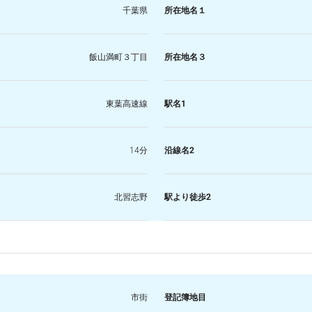
千葉県
所在地名１
飯山満町３丁目
所在地名３
東葉高速線
駅名1
14分
沿線名2
北習志野
駅より徒歩2
市街
登記簿地目