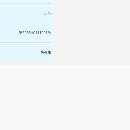
50％
第R08SHC111901号
所有権