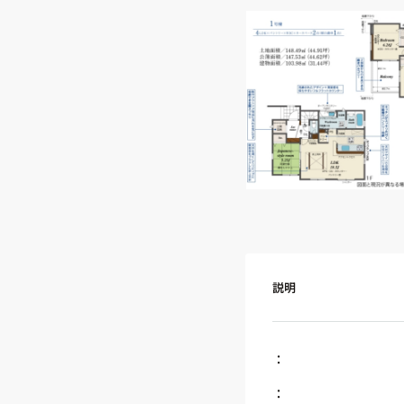
説明
：
：