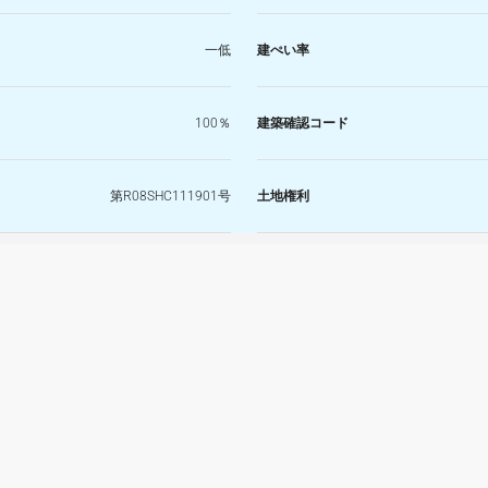
一低
建ぺい率
100％
建築確認コード
第R08SHC111901号
土地権利