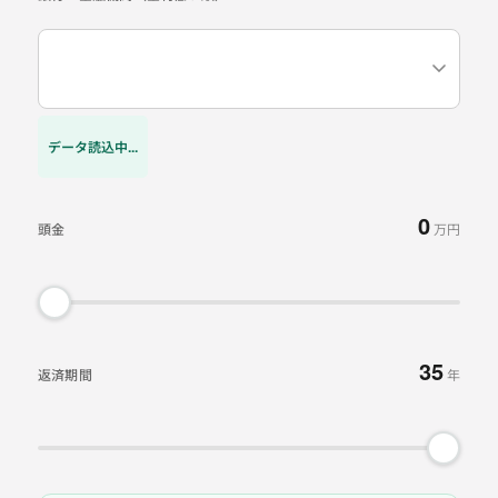
データ読込中...
0
頭金
万円
35
返済期間
年