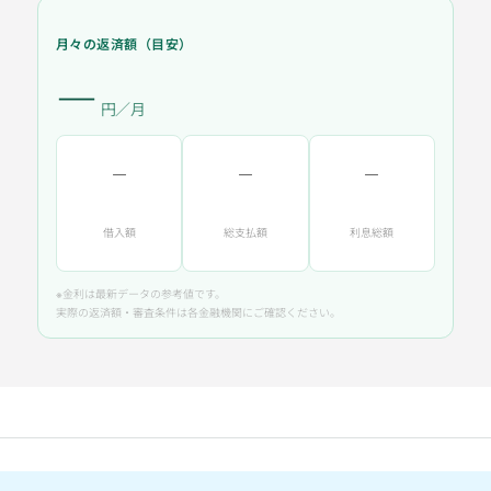
月々の返済額（目安）
―
円／月
―
―
―
借入額
総支払額
利息総額
※金利は最新データの参考値です。
実際の返済額・審査条件は各金融機関にご確認ください。