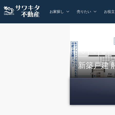
お家探し
売りたい
お役立
新築戸建 船