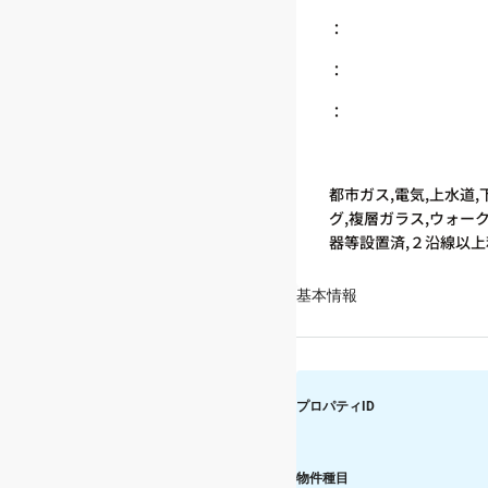
：
：
：
都市ガス,電気,上水道
グ,複層ガラス,ウォー
器等設置済,２沿線以上
基本情報
プロパティID
物件種目