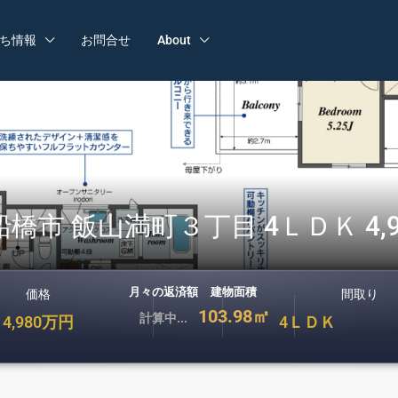
ち情報
お問合せ
About
橋市 飯山満町３丁目 4ＬＤＫ 4,
月々の返済額
建物面積
価格
間取り
103.98㎡
計算中...
4,980万円
4
ＬＤＫ