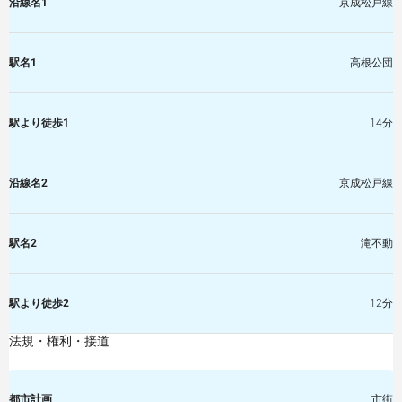
沿線名1
京成松戸線
駅名1
高根公団
駅より徒歩1
14分
沿線名2
京成松戸線
駅名2
滝不動
駅より徒歩2
12分
法規・権利・接道
都市計画
市街