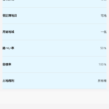
登記簿地目
宅地
用途地域
一低
建ぺい率
50％
容積率
100％
土地権利
所有権