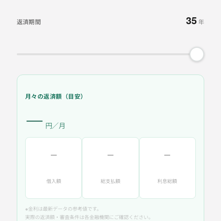
35
返済期間
年
月々の返済額（目安）
―
円／月
―
―
―
借入額
総支払額
利息総額
※金利は最新データの参考値です。
実際の返済額・審査条件は各金融機関にご確認ください。