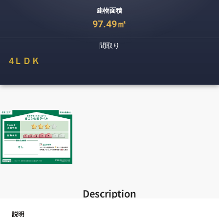
建物面積
97.49㎡
間取り
4
ＬＤＫ
Description
説明