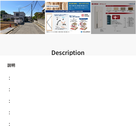
1+
Description
説明
：
：
：
：
：