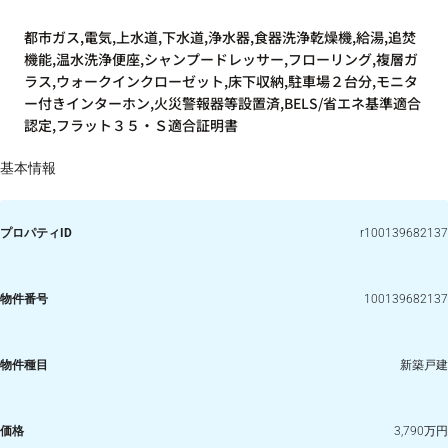
都市ガス,電気,上水道,下水道,浄水器,食器洗浄乾燥機,給湯,追焚
機能,温水洗浄便座,シャンプードレッサー,フローリング,複層ガ
ラス,ウォークインクローゼット,床下収納,駐車場２台分,モニタ
ー付きインターホン,火災警報器等設置済,BELS/省エネ基準適合
認定,フラット３５・Ｓ適合証明書
基本情報
プロパティID
r100139682137
物件番号
100139682137
物件種目
新築戸建
価格
3,790万円