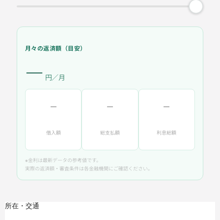
月々の返済額（目安）
―
円／月
―
―
―
借入額
総支払額
利息総額
※金利は最新データの参考値です。
実際の返済額・審査条件は各金融機関にご確認ください。
所在・交通