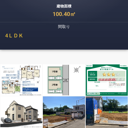
建物面積
100.40㎡
間取り
4
ＬＤＫ