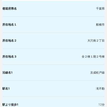
都道府県名
千葉県
所在地名１
船橋市
所在地名２
大穴南２丁目
所在地名３
全２棟１期２号棟
沿線名1
京成松戸線
駅名1
滝不動
駅より徒歩1
12分