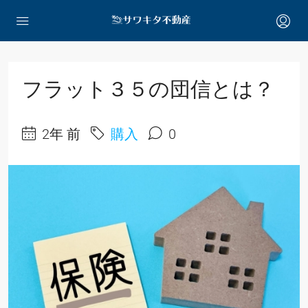
フラット３５の団信とは？
2年 前
購入
0