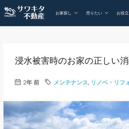
お家探し
売りたい
お役立
浸水被害時のお家の正しい消
2年 前
メンテナンス
,
リノベ・リフ