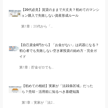
【20代必見】賃貸のままで大丈夫？初めてのマンシ
ョン購入で失敗しない資産形成ルール
第1章：20代から「…
【自己資金0円から】「お金がない」は武器になる？
初心者でも失敗しない空き家投資の始め方・完全ガ
イド
第1章：貯金ゼロでも…
【初めての相続】実家が「法22条区域」だった
ら？売却・活用前に知るべき基礎知識
第1章：実家が「法2…